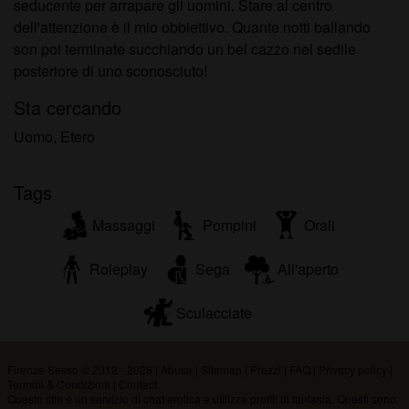
seducente per arrapare gli uomini. Stare al centro
dell'attenzione è il mio obbiettivo. Quante notti ballando
son poi terminate succhiando un bel cazzo nel sedile
posteriore di uno sconosciuto!
Sta cercando
Uomo, Etero
Tags
Massaggi
Pompini
Orali
Roleplay
Sega
All'aperto
Sculacciate
Firenze Sesso © 2012 - 2026
|
Abuse
|
Sitemap
|
Prezzi
|
FAQ
|
Privacy policy
|
Termini & Condizioni
|
Contact
Questo sito è un servizio di chat erotica e utilizza profili di fantasia. Questi sono