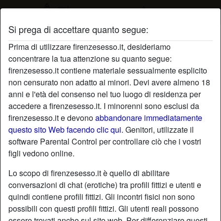
Si prega di accettare quanto segue:
Profilo di SvagatamenteEmma
Prima di utilizzare firenzesesso.it, desideriamo
concentrare la tua attenzione su quanto segue:
radio_button_checked
firenzesesso.it contiene materiale sessualmente esplicito
non censurato non adatto ai minori. Devi avere almeno 18
anni e l'età del consenso nel tuo luogo di residenza per
accedere a firenzesesso.it. I minorenni sono esclusi da
firenzesesso.it e devono
abbandonare immediatamente
questo sito Web facendo clic qui.
Genitori, utilizzate il
software Parental Control per controllare ciò che i vostri
figli vedono online.
Lo scopo di firenzesesso.it è quello di abilitare
conversazioni di chat (erotiche) tra profili fittizi e utenti e
quindi contiene profili fittizi. Gli incontri fisici non sono
possibili con questi profili fittizi. Gli utenti reali possono
star
chat
Aggiungi
Chatta adesso
essere trovati anche sul sito web. Per differenziare questi