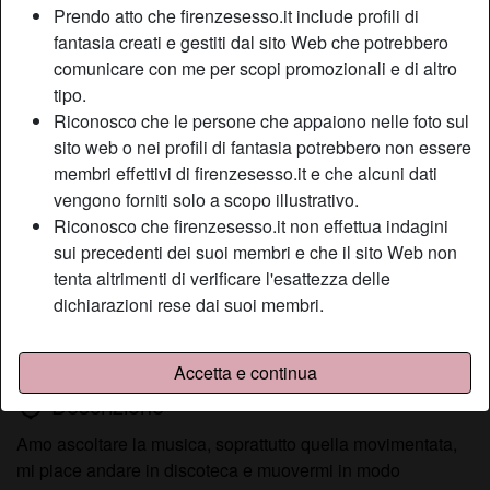
Prendo atto che firenzesesso.it include profili di
fantasia creati e gestiti dal sito Web che potrebbero
comunicare con me per scopi promozionali e di altro
Nickname:
SvagatamenteEmma
tipo.
Età:
45
Riconosco che le persone che appaiono nelle foto sul
Paese:
Italia
sito web o nei profili di fantasia potrebbero non essere
Provincia:
Ravenna
membri effettivi di firenzesesso.it e che alcuni dati
Sesso:
Donna
vengono forniti solo a scopo illustrativo.
Sessualità:
Etero
Riconosco che firenzesesso.it non effettua indagini
Relazione:
Single
sui precedenti dei suoi membri e che il sito Web non
tenta altrimenti di verificare l'esattezza delle
Colore dei capelli:
Castana
dichiarazioni rese dai suoi membri.
Depilata:
Sì
Fumatrice:
A volte
Accetta e continua
Descrizione
person_pin
Amo ascoltare la musica, soprattutto quella movimentata,
mi piace andare in discoteca e muovermi in modo