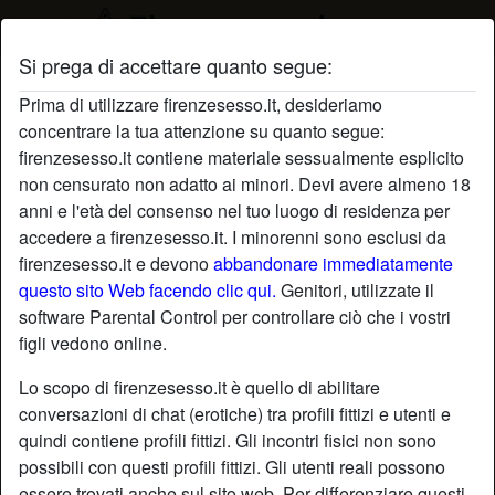
Si prega di accettare quanto segue:
Profilo di StregaMorgana
Prima di utilizzare firenzesesso.it, desideriamo
concentrare la tua attenzione su quanto segue:
firenzesesso.it contiene materiale sessualmente esplicito
non censurato non adatto ai minori. Devi avere almeno 18
anni e l'età del consenso nel tuo luogo di residenza per
accedere a firenzesesso.it. I minorenni sono esclusi da
firenzesesso.it e devono
abbandonare immediatamente
questo sito Web facendo clic qui.
Genitori, utilizzate il
software Parental Control per controllare ciò che i vostri
figli vedono online.
Lo scopo di firenzesesso.it è quello di abilitare
conversazioni di chat (erotiche) tra profili fittizi e utenti e
quindi contiene profili fittizi. Gli incontri fisici non sono
possibili con questi profili fittizi. Gli utenti reali possono
star
chat
Aggiungi
Chatta adesso
essere trovati anche sul sito web. Per differenziare questi