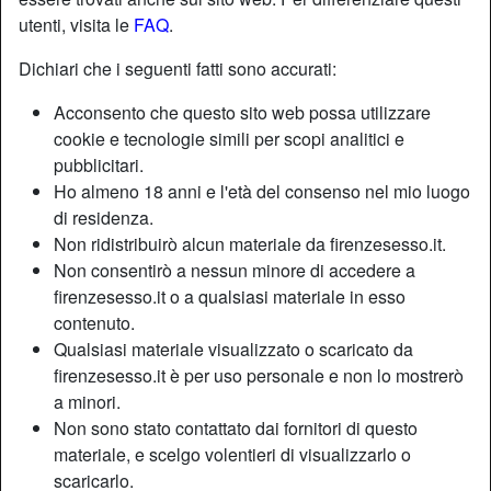
utenti, visita le
FAQ
.
Dichiari che i seguenti fatti sono accurati:
Acconsento che questo sito web possa utilizzare
cookie e tecnologie simili per scopi analitici e
pubblicitari.
Ho almeno 18 anni e l'età del consenso nel mio luogo
di residenza.
Non ridistribuirò alcun materiale da firenzesesso.it.
Non consentirò a nessun minore di accedere a
firenzesesso.it o a qualsiasi materiale in esso
contenuto.
Nickname:
StregaMorgana
Qualsiasi materiale visualizzato o scaricato da
Età:
34
firenzesesso.it è per uso personale e non lo mostrerò
Paese:
Italia
a minori.
Provincia:
Prato
Non sono stato contattato dai fornitori di questo
Sesso:
Donna
materiale, e scelgo volentieri di visualizzarlo o
Sessualità:
Etero
scaricarlo.