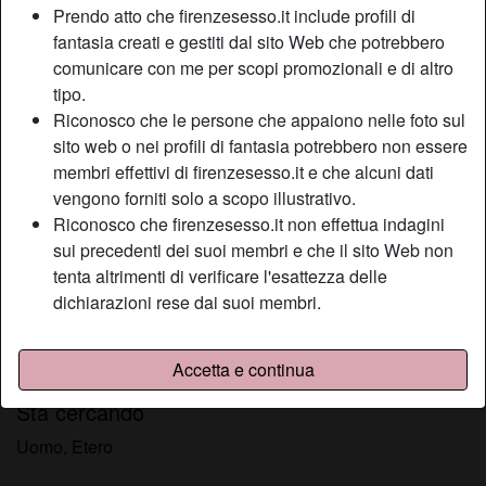
Prendo atto che firenzesesso.it include profili di
Relazione:
Single
fantasia creati e gestiti dal sito Web che potrebbero
Colore dei capelli:
Castana
comunicare con me per scopi promozionali e di altro
Colore degli occhi:
Castani
tipo.
Depilata:
Depilata
Riconosco che le persone che appaiono nelle foto sul
Fumatrice:
A volte
sito web o nei profili di fantasia potrebbero non essere
membri effettivi di firenzesesso.it e che alcuni dati
Descrizione
vengono forniti solo a scopo illustrativo.
person_pin
Riconosco che firenzesesso.it non effettua indagini
Ogni zona vorrei fosse aromatizzata dalle delizie che dalla
sui precedenti dei suoi membri e che il sito Web non
mia bocca passeranno sul tuo corpo, un susseguirsi di
tenta altrimenti di verificare l'esattezza delle
baci, movimenti di lingua lenti e rapidi, aromatizzati dal
dichiarazioni rese dai suoi membri.
cacao, dalla menta e dalla lavanda, donando sensazioni
naturali e coinvolgenti, fresche, che faranno vibrare la tua
mente e la tua pelle.
Accetta e continua
Sta cercando
Uomo, Etero