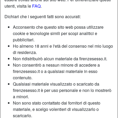
utenti, visita le
FAQ
.
Nickname:
Orchidea
Dichiari che i seguenti fatti sono accurati:
Età:
39
Acconsento che questo sito web possa utilizzare
Paese:
Italia
cookie e tecnologie simili per scopi analitici e
Provincia:
Prato
pubblicitari.
Sesso:
Donna
Ho almeno 18 anni e l'età del consenso nel mio luogo
Sessualità:
Etero
di residenza.
Relazione:
Single
Non ridistribuirò alcun materiale da firenzesesso.it.
Non consentirò a nessun minore di accedere a
Colore dei capelli:
Scuro
firenzesesso.it o a qualsiasi materiale in esso
Depilata:
Sì
contenuto.
Fumatrice:
Sì
Qualsiasi materiale visualizzato o scaricato da
firenzesesso.it è per uso personale e non lo mostrerò
Descrizione
person_pin
a minori.
Non sono stato contattato dai fornitori di questo
Dopo tanti anni di sofferenze e delusioni nate da un
materiale, e scelgo volentieri di visualizzarlo o
matrimonio sbagliato adesso voglio solo divertirmi e
scaricarlo.
scopare tutte le volte che voglio. Posso essere la tua