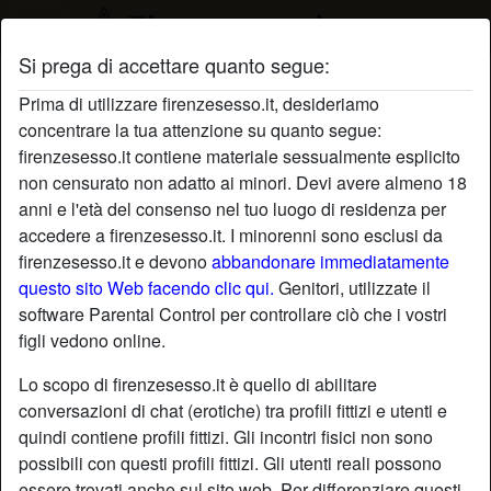
Si prega di accettare quanto segue:
Profilo di Orchidea
Prima di utilizzare firenzesesso.it, desideriamo
concentrare la tua attenzione su quanto segue:
firenzesesso.it contiene materiale sessualmente esplicito
non censurato non adatto ai minori. Devi avere almeno 18
anni e l'età del consenso nel tuo luogo di residenza per
accedere a firenzesesso.it. I minorenni sono esclusi da
firenzesesso.it e devono
abbandonare immediatamente
questo sito Web facendo clic qui.
Genitori, utilizzate il
software Parental Control per controllare ciò che i vostri
figli vedono online.
Lo scopo di firenzesesso.it è quello di abilitare
conversazioni di chat (erotiche) tra profili fittizi e utenti e
quindi contiene profili fittizi. Gli incontri fisici non sono
possibili con questi profili fittizi. Gli utenti reali possono
star
chat
Aggiungi
Chatta adesso
essere trovati anche sul sito web. Per differenziare questi