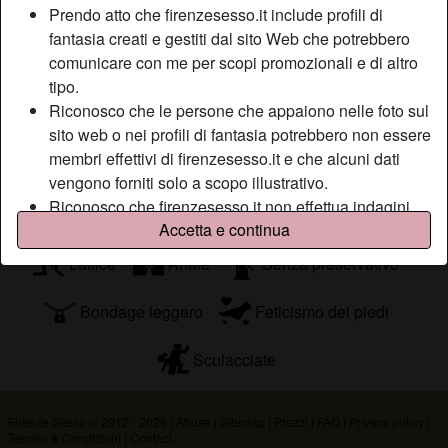
Prendo atto che firenzesesso.it include profili di
trombamica speciale, capace di farti toccare il paradiso del
fantasia creati e gestiti dal sito Web che potrebbero
sesso con un dito.
comunicare con me per scopi promozionali e di altro
Sta cercando
tipo.
Riconosco che le persone che appaiono nelle foto sul
Uomo, Etero
sito web o nei profili di fantasia potrebbero non essere
membri effettivi di firenzesesso.it e che alcuni dati
Tags
vengono forniti solo a scopo illustrativo.
Riconosco che firenzesesso.it non effettua indagini
Pompini
Roleplay
Sex toys
Accetta e continua
sui precedenti dei suoi membri e che il sito Web non
tenta altrimenti di verificare l'esattezza delle
Lattice
Anale
Senza preservativo
dichiarazioni rese dai suoi membri.
Bondage leggero
Feticismo dei piedi
Sculacciate
Firenze Sesso © 2012 - 2026
|
Abuse
|
Sitemap
|
Prezzi
|
FAQ
|
Privacy policy
|
Termini & Condizioni
|
Contact