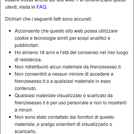
utenti, visita le
FAQ
.
Dichiari che i seguenti fatti sono accurati:
Acconsento che questo sito web possa utilizzare
cookie e tecnologie simili per scopi analitici e
pubblicitari.
Ho almeno 18 anni e l'età del consenso nel mio luogo
di residenza.
Non ridistribuirò alcun materiale da firenzesesso.it.
Non consentirò a nessun minore di accedere a
firenzesesso.it o a qualsiasi materiale in esso
contenuto.
Nickname:
Bella5
Qualsiasi materiale visualizzato o scaricato da
Età:
46
firenzesesso.it è per uso personale e non lo mostrerò
Paese:
Italia
a minori.
Provincia:
Parma
Non sono stato contattato dai fornitori di questo
Sesso:
Donna
materiale, e scelgo volentieri di visualizzarlo o
Sessualità:
Etero
scaricarlo.