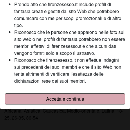
Prendo atto che firenzesesso.it include profili di
Relazione:
Single
fantasia creati e gestiti dal sito Web che potrebbero
Depilata:
Sì
comunicare con me per scopi promozionali e di altro
Fumatrice:
Sì
tipo.
Riconosco che le persone che appaiono nelle foto sul
Descrizione
person_pin
sito web o nei profili di fantasia potrebbero non essere
membri effettivi di firenzesesso.it e che alcuni dati
Sono disposta ad assecondare qualsiasi esigenza o
vengono forniti solo a scopo illustrativo.
desiderio a seconda dei gusti di ognuno: da una
Riconosco che firenzesesso.it non effettua indagini
particolare lingerie fino al tipo di calze passando anche per
sui precedenti dei suoi membri e che il sito Web non
qualcosa di più hot come adorazione dei piedi e molto altro
tenta altrimenti di verificare l'esattezza delle
ancora. Voglio regalare al mio uomo un momento unico di
dichiarazioni rese dai suoi membri.
eccitazione e che potrà ricordare per sempre come una
esperienza piacevole.
Accetta e continua
Sta cercando
Africana, Asiatica, Caucasica, Medio-orientale, Latina, 18-
25, 26-35, 36-54