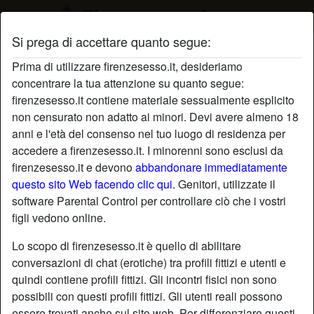
Si prega di accettare quanto segue:
Profilo di Bella5
Prima di utilizzare firenzesesso.it, desideriamo
concentrare la tua attenzione su quanto segue:
firenzesesso.it contiene materiale sessualmente esplicito
non censurato non adatto ai minori. Devi avere almeno 18
anni e l'età del consenso nel tuo luogo di residenza per
accedere a firenzesesso.it. I minorenni sono esclusi da
firenzesesso.it e devono
abbandonare immediatamente
questo sito Web facendo clic qui.
Genitori, utilizzate il
software Parental Control per controllare ciò che i vostri
figli vedono online.
Lo scopo di firenzesesso.it è quello di abilitare
conversazioni di chat (erotiche) tra profili fittizi e utenti e
quindi contiene profili fittizi. Gli incontri fisici non sono
possibili con questi profili fittizi. Gli utenti reali possono
star
chat
Aggiungi
Chatta adesso
essere trovati anche sul sito web. Per differenziare questi