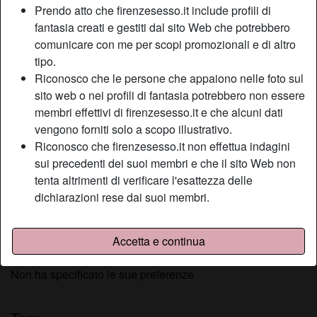
Prendo atto che firenzesesso.it include profili di
Relazione:
Single
fantasia creati e gestiti dal sito Web che potrebbero
Colore dei capelli:
Scuro
comunicare con me per scopi promozionali e di altro
Colore degli occhi:
Castani
tipo.
Depilata:
Sì
Riconosco che le persone che appaiono nelle foto sul
Fumatrice:
Sì
sito web o nei profili di fantasia potrebbero non essere
membri effettivi di firenzesesso.it e che alcuni dati
Descrizione
vengono forniti solo a scopo illustrativo.
person_pin
Riconosco che firenzesesso.it non effettua indagini
Vorrei raggiungere orgasmi prolungati e intensi, vorrei
sui precedenti dei suoi membri e che il sito Web non
squirtare e spruzzare il mio succo addosso a un’altra
tenta altrimenti di verificare l'esattezza delle
donna, magari la moglie del mio amante occasionale. Mi
dichiarazioni rese dai suoi membri.
rendo conto di avere delle fantasie perverse, ma è proprio
questo che mi rende una donna alquanto desiderata.
Accetta e continua
Sta cercando
Non ha specificato le sue preferenze