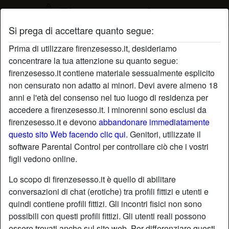
Si prega di accettare quanto segue:
Profilo di Mango1
Prima di utilizzare firenzesesso.it, desideriamo
concentrare la tua attenzione su quanto segue:
radio_button_checked
firenzesesso.it contiene materiale sessualmente esplicito
non censurato non adatto ai minori. Devi avere almeno 18
anni e l'età del consenso nel tuo luogo di residenza per
accedere a firenzesesso.it. I minorenni sono esclusi da
firenzesesso.it e devono
abbandonare immediatamente
questo sito Web facendo clic qui.
Genitori, utilizzate il
software Parental Control per controllare ciò che i vostri
figli vedono online.
Lo scopo di firenzesesso.it è quello di abilitare
conversazioni di chat (erotiche) tra profili fittizi e utenti e
quindi contiene profili fittizi. Gli incontri fisici non sono
possibili con questi profili fittizi. Gli utenti reali possono
star
chat
Aggiungi
Chatta adesso
essere trovati anche sul sito web. Per differenziare questi