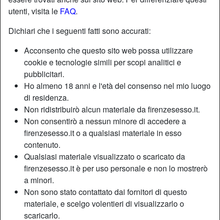
utenti, visita le
FAQ
.
Dichiari che i seguenti fatti sono accurati:
Acconsento che questo sito web possa utilizzare
cookie e tecnologie simili per scopi analitici e
pubblicitari.
Ho almeno 18 anni e l'età del consenso nel mio luogo
di residenza.
Non ridistribuirò alcun materiale da firenzesesso.it.
Non consentirò a nessun minore di accedere a
firenzesesso.it o a qualsiasi materiale in esso
contenuto.
Nickname:
Mango1
Qualsiasi materiale visualizzato o scaricato da
Età:
53
firenzesesso.it è per uso personale e non lo mostrerò
Paese:
Italia
a minori.
Provincia:
Modena
Non sono stato contattato dai fornitori di questo
Sesso:
Donna
materiale, e scelgo volentieri di visualizzarlo o
Sessualità:
Etero
scaricarlo.