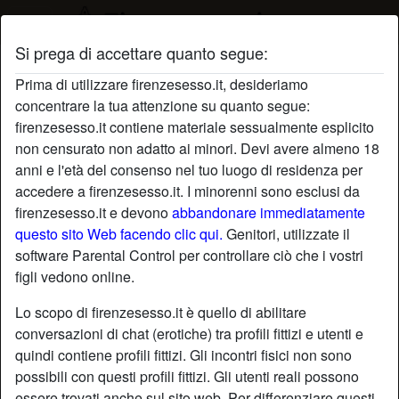
Si prega di accettare quanto segue:
Profilo di orsaBianca
Prima di utilizzare firenzesesso.it, desideriamo
concentrare la tua attenzione su quanto segue:
firenzesesso.it contiene materiale sessualmente esplicito
non censurato non adatto ai minori. Devi avere almeno 18
anni e l'età del consenso nel tuo luogo di residenza per
accedere a firenzesesso.it. I minorenni sono esclusi da
firenzesesso.it e devono
abbandonare immediatamente
questo sito Web facendo clic qui.
Genitori, utilizzate il
software Parental Control per controllare ciò che i vostri
figli vedono online.
Lo scopo di firenzesesso.it è quello di abilitare
conversazioni di chat (erotiche) tra profili fittizi e utenti e
quindi contiene profili fittizi. Gli incontri fisici non sono
possibili con questi profili fittizi. Gli utenti reali possono
star
chat
Aggiungi
Chatta adesso
essere trovati anche sul sito web. Per differenziare questi