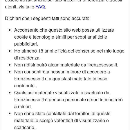
utenti, visita le
FAQ
.
Nickname:
OrsaBianca
Dichiari che i seguenti fatti sono accurati:
Età:
29
Acconsento che questo sito web possa utilizzare
Paese:
Italia
cookie e tecnologie simili per scopi analitici e
Provincia:
Forlì-Cesena
pubblicitari.
Sesso:
Donna
Ho almeno 18 anni e l'età del consenso nel mio luogo
Sessualità:
Etero
di residenza.
Relazione:
Single
Non ridistribuirò alcun materiale da firenzesesso.it.
Non consentirò a nessun minore di accedere a
Colore dei capelli:
Scuro
firenzesesso.it o a qualsiasi materiale in esso
Colore degli occhi:
Castani
contenuto.
Depilata:
Se necessario
Qualsiasi materiale visualizzato o scaricato da
Fumatrice:
Sì
firenzesesso.it è per uso personale e non lo mostrerò
a minori.
Descrizione
Non sono stato contattato dai fornitori di questo
person_pin
materiale, e scelgo volentieri di visualizzarlo o
Rosso, nero, bianco, rosa.. no, non sono i colori delle
scaricarlo.