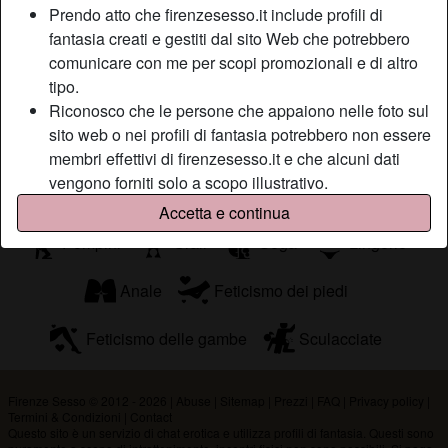
squadre di calcio ma quelli dei miei tanga migliori. Il
Prendo atto che firenzesesso.it include profili di
problema è che in ufficio non me li posso mettere e mi
fantasia creati e gestiti dal sito Web che potrebbero
manca tanto qualcuno che possa prendermi le misure che
comunicare con me per scopi promozionali e di altro
potrei aver messo un chilo per ogni pacca di culo!
tipo.
Sta cercando
Riconosco che le persone che appaiono nelle foto sul
sito web o nei profili di fantasia potrebbero non essere
Non ha specificato le sue preferenze
membri effettivi di firenzesesso.it e che alcuni dati
vengono forniti solo a scopo illustrativo.
Tags
Riconosco che firenzesesso.it non effettua indagini
Accetta e continua
sui precedenti dei suoi membri e che il sito Web non
Pompini
Orali
Sega
Lingerie
tenta altrimenti di verificare l'esattezza delle
dichiarazioni rese dai suoi membri.
Anale
Feticismo dei piedi
Feticismo delle gambe
Sculacciate
Firenze Sesso © 2012 - 2026
|
Abuse
|
Sitemap
|
Prezzi
|
FAQ
|
Privacy policy
|
Termini & Condizioni
|
Contact
Questo sito è un servizio di chat erotica e utilizza profili di fantasia. Questi sono