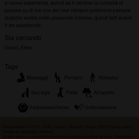
a nuove esperienze, quindi se ti venisse la curiosità di
provare su di me uno dei miei vibratori potremmo passare
qualche serata molto piacevole insieme, quindi fatti avanti
ti sto aspettando.
Sta cercando
Uomo, Etero
Tags
Massaggi
Pompini
Roleplay
Sex toys
Pelle
All'aperto
Sadomasochismo
Sottomissione
Firenze Sesso © 2012 - 2026
|
Abuse
|
Sitemap
|
Prezzi
|
FAQ
|
Privacy policy
|
Termini & Condizioni
|
Contact
Questo sito è un servizio di chat erotica e utilizza profili di fantasia. Questi sono