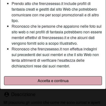
Prendo atto che firenzesesso.it include profili di
fantasia creati e gestiti dal sito Web che potrebbero
comunicare con me per scopi promozionali e di altro
Nickname:
Capezzola
tipo.
Età:
57
Riconosco che le persone che appaiono nelle foto sul
Paese:
Italia
sito web o nei profili di fantasia potrebbero non essere
Provincia:
Forlì-Cesena
membri effettivi di firenzesesso.it e che alcuni dati
Sesso:
Donna
vengono forniti solo a scopo illustrativo.
Sessualità:
Etero
Riconosco che firenzesesso.it non effettua indagini
Relazione:
Single
sui precedenti dei suoi membri e che il sito Web non
tenta altrimenti di verificare l'esattezza delle
Colore dei capelli:
Bionde
dichiarazioni rese dai suoi membri.
Colore degli occhi:
Castani
Depilata:
Depilata
Fumatrice:
No
Accetta e continua
Descrizione
person_pin
Mi piacciono gli uomini che come me sono curiosi e aperti