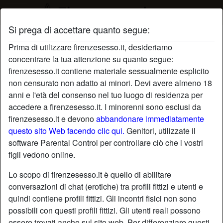
Si prega di accettare quanto segue:
Profilo di Capezzola
Prima di utilizzare firenzesesso.it, desideriamo
concentrare la tua attenzione su quanto segue:
firenzesesso.it contiene materiale sessualmente esplicito
non censurato non adatto ai minori. Devi avere almeno 18
anni e l'età del consenso nel tuo luogo di residenza per
accedere a firenzesesso.it. I minorenni sono esclusi da
firenzesesso.it e devono
abbandonare immediatamente
questo sito Web facendo clic qui.
Genitori, utilizzate il
software Parental Control per controllare ciò che i vostri
figli vedono online.
Lo scopo di firenzesesso.it è quello di abilitare
conversazioni di chat (erotiche) tra profili fittizi e utenti e
quindi contiene profili fittizi. Gli incontri fisici non sono
possibili con questi profili fittizi. Gli utenti reali possono
star
chat
Aggiungi
Chatta adesso
essere trovati anche sul sito web. Per differenziare questi