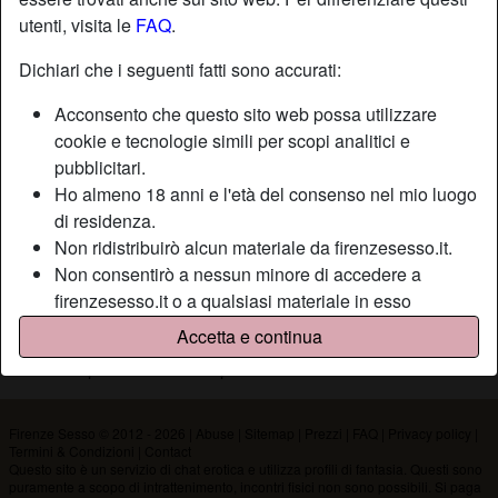
utenti, visita le
FAQ
.
Nickname:
Tabald
Dichiari che i seguenti fatti sono accurati:
Età:
36
Acconsento che questo sito web possa utilizzare
Paese:
Italia
cookie e tecnologie simili per scopi analitici e
Provincia:
Firenze
pubblicitari.
Sesso:
Uomo
Ho almeno 18 anni e l'età del consenso nel mio luogo
di residenza.
Non ridistribuirò alcun materiale da firenzesesso.it.
Descrizione
Non consentirò a nessun minore di accedere a
Non ha ancora inserito una descrizione
firenzesesso.it o a qualsiasi materiale in esso
contenuto.
Sta cercando
Accetta e continua
Qualsiasi materiale visualizzato o scaricato da
Non ha specificato le sue preferenze
firenzesesso.it è per uso personale e non lo mostrerò
a minori.
Non sono stato contattato dai fornitori di questo
Firenze Sesso © 2012 - 2026
|
Abuse
|
Sitemap
|
Prezzi
|
FAQ
|
Privacy policy
|
Termini & Condizioni
|
Contact
materiale, e scelgo volentieri di visualizzarlo o
Questo sito è un servizio di chat erotica e utilizza profili di fantasia. Questi sono
scaricarlo.
puramente a scopo di intrattenimento, incontri fisici non sono possibili. Si paga