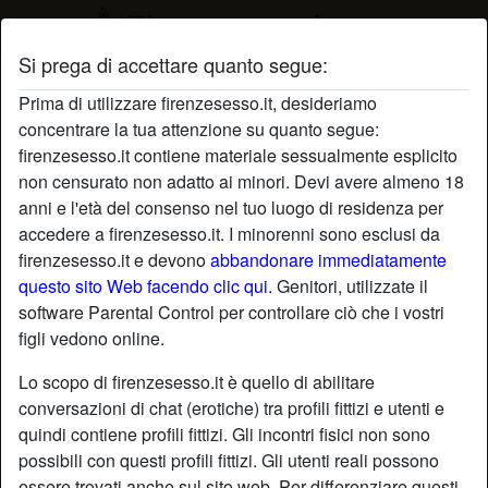
Si prega di accettare quanto segue:
Profilo di Tabald
Prima di utilizzare firenzesesso.it, desideriamo
concentrare la tua attenzione su quanto segue:
firenzesesso.it contiene materiale sessualmente esplicito
non censurato non adatto ai minori. Devi avere almeno 18
anni e l'età del consenso nel tuo luogo di residenza per
accedere a firenzesesso.it. I minorenni sono esclusi da
firenzesesso.it e devono
abbandonare immediatamente
questo sito Web facendo clic qui.
Genitori, utilizzate il
software Parental Control per controllare ciò che i vostri
figli vedono online.
Lo scopo di firenzesesso.it è quello di abilitare
conversazioni di chat (erotiche) tra profili fittizi e utenti e
quindi contiene profili fittizi. Gli incontri fisici non sono
possibili con questi profili fittizi. Gli utenti reali possono
star
chat
Aggiungi
Chatta adesso
essere trovati anche sul sito web. Per differenziare questi