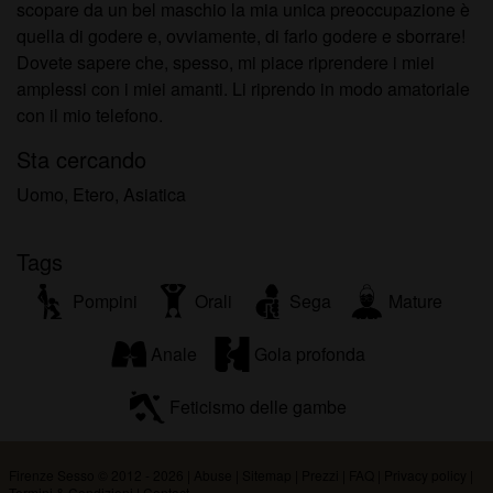
scopare da un bel maschio la mia unica preoccupazione è
quella di godere e, ovviamente, di farlo godere e sborrare!
Dovete sapere che, spesso, mi piace riprendere i miei
amplessi con i miei amanti. Li riprendo in modo amatoriale
con il mio telefono.
Sta cercando
Uomo, Etero, Asiatica
Tags
Pompini
Orali
Sega
Mature
Anale
Gola profonda
Feticismo delle gambe
Firenze Sesso © 2012 - 2026
|
Abuse
|
Sitemap
|
Prezzi
|
FAQ
|
Privacy policy
|
Termini & Condizioni
|
Contact