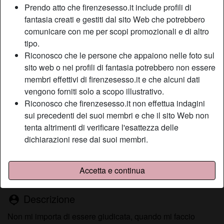
Prendo atto che firenzesesso.it include profili di
fantasia creati e gestiti dal sito Web che potrebbero
comunicare con me per scopi promozionali e di altro
Nickname:
Giadaf
tipo.
Età:
47
Riconosco che le persone che appaiono nelle foto sul
Paese:
Italia
sito web o nei profili di fantasia potrebbero non essere
Provincia:
Firenze
membri effettivi di firenzesesso.it e che alcuni dati
Sesso:
Donna
vengono forniti solo a scopo illustrativo.
Sessualità:
Etero
Riconosco che firenzesesso.it non effettua indagini
Relazione:
Single
sui precedenti dei suoi membri e che il sito Web non
tenta altrimenti di verificare l'esattezza delle
Colore dei capelli:
Scuro
dichiarazioni rese dai suoi membri.
Colore degli occhi:
Verde
Depilata:
Sì
Fumatrice:
Sì
Accetta e continua
Descrizione
person_pin
Non mi importa di essere giudicata, quando mi faccio