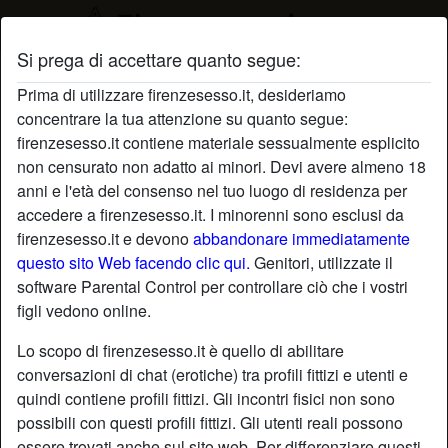
Si prega di accettare quanto segue:
Profilo di Giadaf
Prima di utilizzare firenzesesso.it, desideriamo
concentrare la tua attenzione su quanto segue:
radio_button_checked
firenzesesso.it contiene materiale sessualmente esplicito
non censurato non adatto ai minori. Devi avere almeno 18
anni e l'età del consenso nel tuo luogo di residenza per
accedere a firenzesesso.it. I minorenni sono esclusi da
firenzesesso.it e devono
abbandonare immediatamente
questo sito Web facendo clic qui.
Genitori, utilizzate il
software Parental Control per controllare ciò che i vostri
figli vedono online.
Lo scopo di firenzesesso.it è quello di abilitare
conversazioni di chat (erotiche) tra profili fittizi e utenti e
quindi contiene profili fittizi. Gli incontri fisici non sono
possibili con questi profili fittizi. Gli utenti reali possono
star
chat
Aggiungi
Chatta adesso
essere trovati anche sul sito web. Per differenziare questi