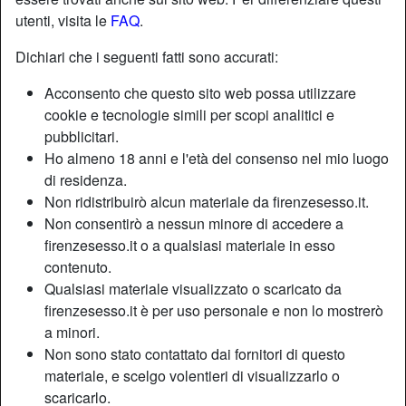
utenti, visita le
FAQ
.
Dichiari che i seguenti fatti sono accurati:
Acconsento che questo sito web possa utilizzare
cookie e tecnologie simili per scopi analitici e
pubblicitari.
Ho almeno 18 anni e l'età del consenso nel mio luogo
di residenza.
Non ridistribuirò alcun materiale da firenzesesso.it.
Non consentirò a nessun minore di accedere a
firenzesesso.it o a qualsiasi materiale in esso
contenuto.
Nickname:
PadronaPiscopo
Qualsiasi materiale visualizzato o scaricato da
Età:
48
firenzesesso.it è per uso personale e non lo mostrerò
Paese:
Italia
a minori.
Provincia:
Firenze
Non sono stato contattato dai fornitori di questo
Sesso:
Donna
materiale, e scelgo volentieri di visualizzarlo o
Sessualità:
Etero
scaricarlo.