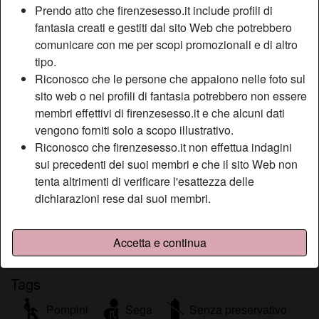
Prendo atto che firenzesesso.it include profili di
Relazione:
Relazione aperta
fantasia creati e gestiti dal sito Web che potrebbero
Colore dei capelli:
Bionde
comunicare con me per scopi promozionali e di altro
Colore degli occhi:
Verde
tipo.
Depilata:
Sì
Riconosco che le persone che appaiono nelle foto sul
sito web o nei profili di fantasia potrebbero non essere
Descrizione
membri effettivi di firenzesesso.it e che alcuni dati
person_pin
vengono forniti solo a scopo illustrativo.
Vera Dominatrice e non osare sfidarmi, altrimenti ti punirò
Riconosco che firenzesesso.it non effettua indagini
duramente. Sono una delle Mistress di Lecce più esperte e
sui precedenti dei suoi membri e che il sito Web non
come me imparerai la vera arte del sadomaso estremo,
tenta altrimenti di verificare l'esattezza delle
scrivimi e scoprirai il verso sesso, ti aspetto, un bacione.
dichiarazioni rese dai suoi membri.
Sta cercando
Uomo, Etero
Accetta e continua
Tags
Pompini
Sega
Senza preservativo