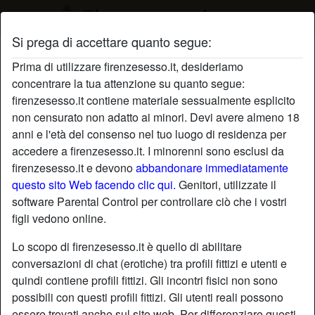
Si prega di accettare quanto segue:
Profilo di PadronaPiscopo
Prima di utilizzare firenzesesso.it, desideriamo
concentrare la tua attenzione su quanto segue:
firenzesesso.it contiene materiale sessualmente esplicito
non censurato non adatto ai minori. Devi avere almeno 18
anni e l'età del consenso nel tuo luogo di residenza per
accedere a firenzesesso.it. I minorenni sono esclusi da
firenzesesso.it e devono
abbandonare immediatamente
questo sito Web facendo clic qui.
Genitori, utilizzate il
software Parental Control per controllare ciò che i vostri
figli vedono online.
Lo scopo di firenzesesso.it è quello di abilitare
conversazioni di chat (erotiche) tra profili fittizi e utenti e
quindi contiene profili fittizi. Gli incontri fisici non sono
possibili con questi profili fittizi. Gli utenti reali possono
star
chat
Aggiungi
Chatta adesso
essere trovati anche sul sito web. Per differenziare questi