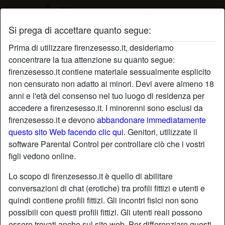
Si prega di accettare quanto segue:
Profilo di Manipolatrice
Prima di utilizzare firenzesesso.it, desideriamo
concentrare la tua attenzione su quanto segue:
firenzesesso.it contiene materiale sessualmente esplicito
non censurato non adatto ai minori. Devi avere almeno 18
anni e l'età del consenso nel tuo luogo di residenza per
accedere a firenzesesso.it. I minorenni sono esclusi da
firenzesesso.it e devono
abbandonare immediatamente
questo sito Web facendo clic qui.
Genitori, utilizzate il
software Parental Control per controllare ciò che i vostri
figli vedono online.
Lo scopo di firenzesesso.it è quello di abilitare
conversazioni di chat (erotiche) tra profili fittizi e utenti e
quindi contiene profili fittizi. Gli incontri fisici non sono
possibili con questi profili fittizi. Gli utenti reali possono
star
chat
Aggiungi
Chatta adesso
essere trovati anche sul sito web. Per differenziare questi