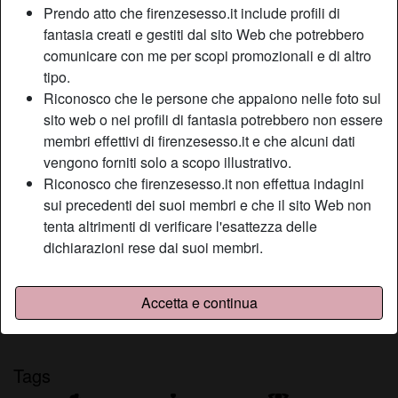
Prendo atto che firenzesesso.it include profili di
Relazione:
Single
fantasia creati e gestiti dal sito Web che potrebbero
Colore dei capelli:
Bionde
comunicare con me per scopi promozionali e di altro
Depilata:
Sì
tipo.
Fumatrice:
A volte
Riconosco che le persone che appaiono nelle foto sul
sito web o nei profili di fantasia potrebbero non essere
Descrizione
membri effettivi di firenzesesso.it e che alcuni dati
person_pin
vengono forniti solo a scopo illustrativo.
Mi piace il sesso fatto bene, quindi con me non ti conviene
Riconosco che firenzesesso.it non effettua indagini
aver fretta. Adoro i preliminari, mi piace farmi leccare
sui precedenti dei suoi membri e che il sito Web non
ovunque e mi concedono senza troppi limiti. Non essere
tenta altrimenti di verificare l'esattezza delle
timido con me, ti voglio sicuro di te, intraprendente e virile,
dichiarazioni rese dai suoi membri.
contattami.
Sta cercando
Accetta e continua
Uomo, Etero
Tags