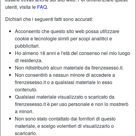
utenti, visita le
FAQ
.
Dichiari che i seguenti fatti sono accurati:
Acconsento che questo sito web possa utilizzare
cookie e tecnologie simili per scopi analitici e
pubblicitari.
Ho almeno 18 anni e l'età del consenso nel mio luogo
di residenza.
Non ridistribuirò alcun materiale da firenzesesso.it.
Non consentirò a nessun minore di accedere a
firenzesesso.it o a qualsiasi materiale in esso
contenuto.
Nickname:
Manipolatrice
Qualsiasi materiale visualizzato o scaricato da
Età:
52
firenzesesso.it è per uso personale e non lo mostrerò
Paese:
Italia
a minori.
Provincia:
Firenze
Non sono stato contattato dai fornitori di questo
Sesso:
Donna
materiale, e scelgo volentieri di visualizzarlo o
Sessualità:
Etero
scaricarlo.