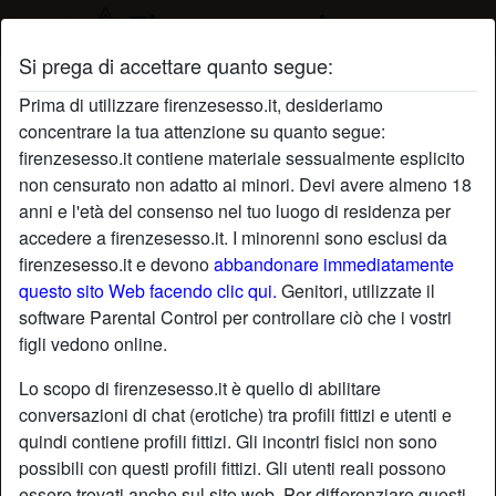
Si prega di accettare quanto segue:
Profilo di Sputacchiella
Prima di utilizzare firenzesesso.it, desideriamo
concentrare la tua attenzione su quanto segue:
firenzesesso.it contiene materiale sessualmente esplicito
non censurato non adatto ai minori. Devi avere almeno 18
anni e l'età del consenso nel tuo luogo di residenza per
accedere a firenzesesso.it. I minorenni sono esclusi da
firenzesesso.it e devono
abbandonare immediatamente
questo sito Web facendo clic qui.
Genitori, utilizzate il
software Parental Control per controllare ciò che i vostri
figli vedono online.
Lo scopo di firenzesesso.it è quello di abilitare
conversazioni di chat (erotiche) tra profili fittizi e utenti e
quindi contiene profili fittizi. Gli incontri fisici non sono
possibili con questi profili fittizi. Gli utenti reali possono
star
chat
Aggiungi
Chatta adesso
essere trovati anche sul sito web. Per differenziare questi