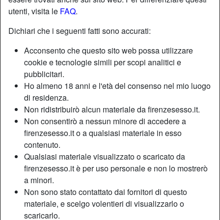
utenti, visita le
FAQ
.
Dichiari che i seguenti fatti sono accurati:
Acconsento che questo sito web possa utilizzare
cookie e tecnologie simili per scopi analitici e
pubblicitari.
Ho almeno 18 anni e l'età del consenso nel mio luogo
di residenza.
Non ridistribuirò alcun materiale da firenzesesso.it.
Non consentirò a nessun minore di accedere a
firenzesesso.it o a qualsiasi materiale in esso
contenuto.
Nickname:
Sputacchiella
Qualsiasi materiale visualizzato o scaricato da
Età:
40
firenzesesso.it è per uso personale e non lo mostrerò
Paese:
Italia
a minori.
Provincia:
Firenze
Non sono stato contattato dai fornitori di questo
Sesso:
Donna
materiale, e scelgo volentieri di visualizzarlo o
Sessualità:
Etero
scaricarlo.