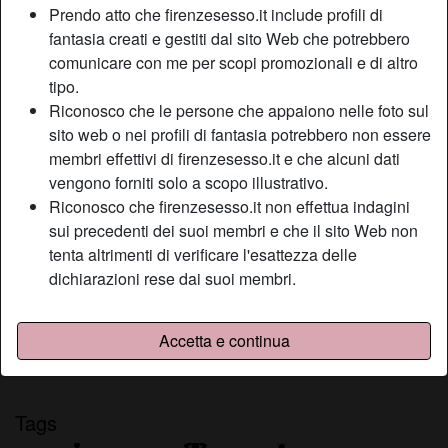
Prendo atto che firenzesesso.it include profili di
Relazione:
Single
fantasia creati e gestiti dal sito Web che potrebbero
Colore dei capelli:
Castana
comunicare con me per scopi promozionali e di altro
Depilata:
Sì
tipo.
Fumatrice:
Sì
Riconosco che le persone che appaiono nelle foto sul
sito web o nei profili di fantasia potrebbero non essere
Descrizione
membri effettivi di firenzesesso.it e che alcuni dati
person_pin
vengono forniti solo a scopo illustrativo.
Essendo più matura ed esperta, desidero ardentemente
Riconosco che firenzesesso.it non effettua indagini
scopare nella libertà più assoluta e cerco uomini che non
sui precedenti dei suoi membri e che il sito Web non
si pongano alcun freno inibitorio e che capiscano il
tenta altrimenti di verificare l'esattezza delle
significato di scopata senza vincoli sentimentali, spero di
dichiarazioni rese dai suoi membri.
essere stata chiara.
Sta cercando
Accetta e continua
Non ha specificato le sue preferenze
Tags