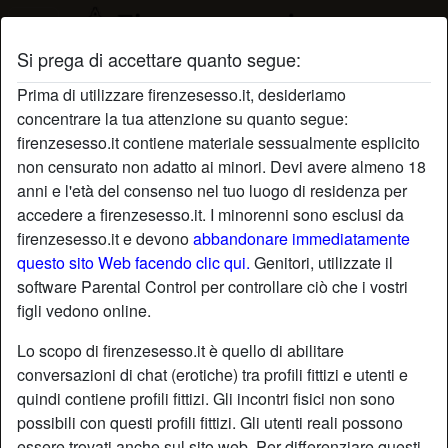
Si prega di accettare quanto segue:
Profilo di Pierla
Prima di utilizzare firenzesesso.it, desideriamo
concentrare la tua attenzione su quanto segue:
firenzesesso.it contiene materiale sessualmente esplicito
non censurato non adatto ai minori. Devi avere almeno 18
anni e l'età del consenso nel tuo luogo di residenza per
accedere a firenzesesso.it. I minorenni sono esclusi da
firenzesesso.it e devono
abbandonare immediatamente
questo sito Web facendo clic qui.
Genitori, utilizzate il
software Parental Control per controllare ciò che i vostri
figli vedono online.
Lo scopo di firenzesesso.it è quello di abilitare
conversazioni di chat (erotiche) tra profili fittizi e utenti e
quindi contiene profili fittizi. Gli incontri fisici non sono
possibili con questi profili fittizi. Gli utenti reali possono
star
chat
Aggiungi
Chatta adesso
essere trovati anche sul sito web. Per differenziare questi