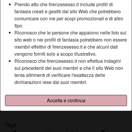
Prendo atto che firenzesesso.it include profili di
Relazione:
Relazione
fantasia creati e gestiti dal sito Web che potrebbero
Colore dei capelli:
Castana
comunicare con me per scopi promozionali e di altro
Depilata:
Depilata
tipo.
Fumatrice:
A volte
Riconosco che le persone che appaiono nelle foto sul
sito web o nei profili di fantasia potrebbero non essere
Descrizione
membri effettivi di firenzesesso.it e che alcuni dati
person_pin
vengono forniti solo a scopo illustrativo.
Quello che posso garantirti è che sono una donna esperta
Riconosco che firenzesesso.it non effettua indagini
e che non lascia mai nulla al caso. Una persona come me
sui precedenti dei suoi membri e che il sito Web non
difficilmente potrai trovarla altrove in quanto ho voglia di
tenta altrimenti di verificare l'esattezza delle
farti godere e farti sperimentare tutte quelle cose che
dichiarazioni rese dai suoi membri.
altrimenti non proveresti.
Sta cercando
Accetta e continua
Uomo, Etero, 18-25, 26-35
Tags