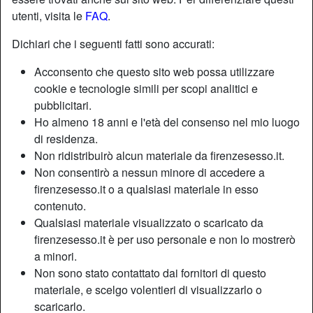
utenti, visita le
FAQ
.
Dichiari che i seguenti fatti sono accurati:
Acconsento che questo sito web possa utilizzare
cookie e tecnologie simili per scopi analitici e
pubblicitari.
Ho almeno 18 anni e l'età del consenso nel mio luogo
di residenza.
Non ridistribuirò alcun materiale da firenzesesso.it.
Non consentirò a nessun minore di accedere a
firenzesesso.it o a qualsiasi materiale in esso
contenuto.
Nickname:
Pierla
Qualsiasi materiale visualizzato o scaricato da
Età:
51
firenzesesso.it è per uso personale e non lo mostrerò
Paese:
Italia
a minori.
Provincia:
Bologna
Non sono stato contattato dai fornitori di questo
Sesso:
Donna
materiale, e scelgo volentieri di visualizzarlo o
Sessualità:
Etero
scaricarlo.